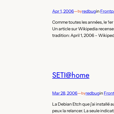
Apr 1, 2006
—
redbug
in
Frontp
by
Comme toutes les années, le 1er a
Un article sur Wikipedia recense t
tradition: April 1, 2006 – Wikiped
SETI@home
Mar 28, 2006
—
redbug
in
Fron
by
La Debian Etch que j’ai installé a
peux la relancer. La seule indicati