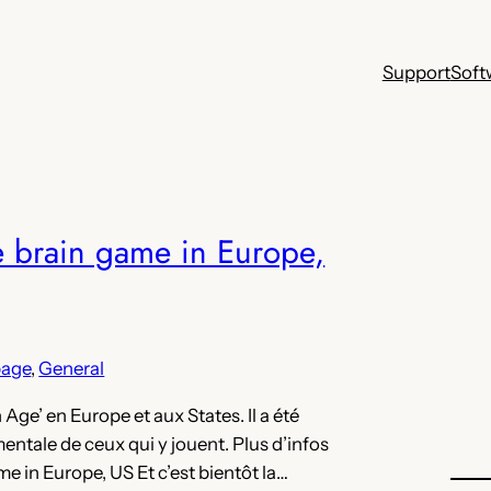
Support
Soft
e brain game in Europe,
page
, 
General
 Age’ en Europe et aux States. Il a été
entale de ceux qui y jouent. Plus d’infos
e in Europe, US Et c’est bientôt la…