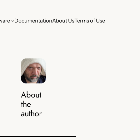
ware
Documentation
About Us
Terms of Use
About
the
author