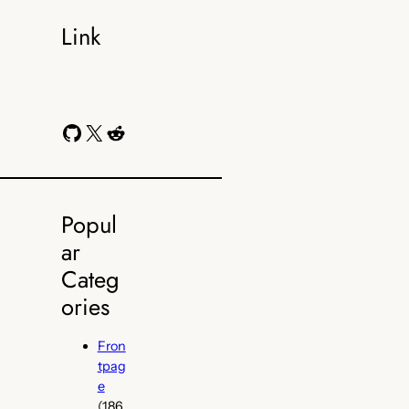
Link
GitHub
X
Reddit
Popul
ar
Categ
ories
Fron
tpag
e
(186