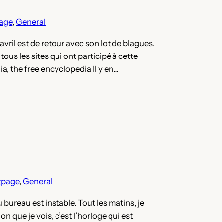
h
age
, 
General
vril est de retour avec son lot de blagues.
ous les sites qui ont participé à cette
ia, the free encyclopedia Il y en…
tpage
, 
General
u bureau est instable. Tout les matins, je
on que je vois, c’est l’horloge qui est