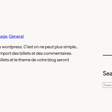
page
, 
General
rs wordpress. C’est on ne peut plus simple…
mport des billets et des commentaires.
illets et le theme de votre blog seront
Sea
S
e
a
r
c