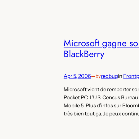
Microsoft gagne son
BlackBerry
Apr 5, 2006
—
redbug
in
Front
by
Microsoft vient de remporter son
Pocket PC. L’U.S. Census Bur
Mobile 5. Plus d’infos sur Blo
très bien tout ça. Je peux contin