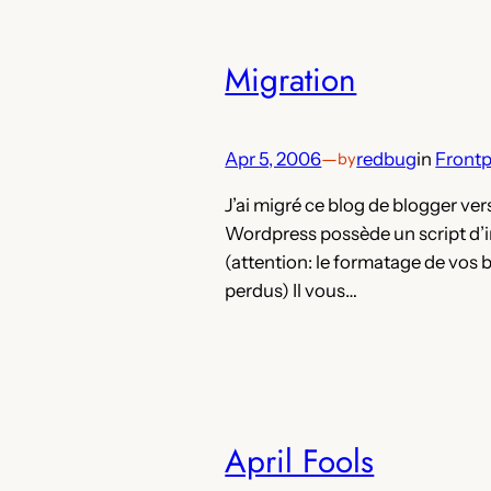
Migration
Apr 5, 2006
—
redbug
in
Front
by
J’ai migré ce blog de blogger ve
Wordpress possède un script d’i
(attention: le formatage de vos b
perdus) Il vous…
April Fools