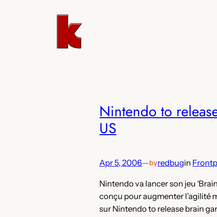
Skip
to
content
Nintendo to releas
US
Apr 5, 2006
—
redbug
in
Front
by
Nintendo va lancer son jeu ‘Brain
conçu pour augmenter l’agilité m
sur Nintendo to release brain gam