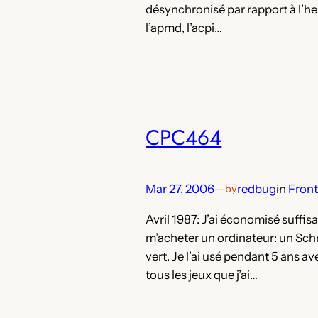
désynchronisé par rapport à l’he
l’apmd, l’acpi…
CPC464
Mar 27, 2006
—
redbug
in
Fron
by
Avril 1987: J’ai économisé suff
m’acheter un ordinateur: un Sc
vert. Je l’ai usé pendant 5 ans a
tous les jeux que j’ai…