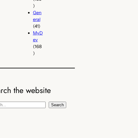
)
Gen
eral
(41)
MyD
ev
(168
)
rch the website
Search